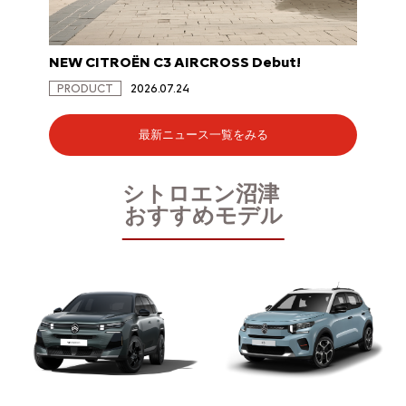
NEW CITROËN C3 AIRCROSS Debut!
NEW C
PRODUCT
2026.07.24
PRODU
最新ニュース一覧をみる
シトロエン沼津
おすすめモデル