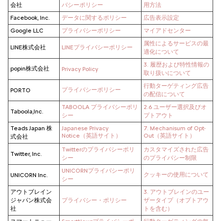
会社
バシーポリシー
用方法
Facebook, Inc.
データに関するポリシー
広告表示設定
Google LLC
プライバシーポリシー
マイアドセンター
属性によるサービスの最
LINE株式会社
LINEプライバシーポリシー
適化について
3. 履歴および特性情報の
popin株式会社
Privacy Policy
取り扱いについて
行動ターゲティング広告
プライバシーポリシー
PORTO
の配信について
TABOOLA プライバシーポリ
2.6 ユーザー選択及びオ
Taboola,Inc.
シー
プトアウト
Teads Japan 株
Japanese Privacy
7. Mechanisum of Opt-
Notice（英語サイト）
Out（英語サイト）
式会社
Twitterのプライバシーポリ
カスタマイズされた広告
Twitter, Inc.
シー
のプライバシー制限
UNICORNプライバシーポリ
クッキーの使用について
UNICORN Inc.
シー
アウトブレイン
3. アウトブレインのユー
ジャパン株式会
プライバシー・ポリシー
ザータイプ（オプトアウ
社
トを含む）