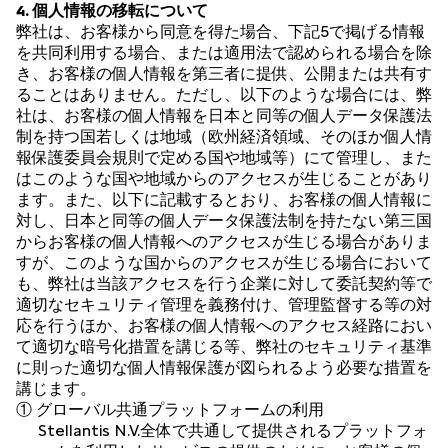
4. 個人情報の移転について
弊社は、お客様から同意を得た場合、下記5で掲げる情報
を共同利用する場合、または適用法で認められる場合を除
き、お客様の個人情報を第三者に提供、公開または共有す
ることはありません。ただし、以下のような場合には、弊
社は、お客様の個人情報を日本と同等の個人データ保護法
制を持つ国若しくは地域（欧州経済領域、そのほか個人情
報保護委員会規則で定める国や地域等）にて管理し、また
はこのような国や地域からのアクセスが生じることがあり
ます。また、以下に記載するとおり、お客様の個人情報に
対し、日本と同等の個人データ保護法制を持たない第三国
からお客様の個人情報へのアクセスが生じる場合がありま
すが、このような国からのアクセスが生じる場合において
も、弊社は当該アクセスを行う企業に対して委託契約等で
適切なセキュリティ管理を義務付け、管理監督する等の対
応を行うほか、お客様の個人情報へのアクセス経路におい
て適切な暗号化措置を講じる等、弊社のセキュリティ基準
に則った適切な個人情報保護が図られるよう必要な措置を
講じます。
① グローバル共通プラットフォームの利用
Stellantis N.V.全体で共通して提供されるプラットフォ