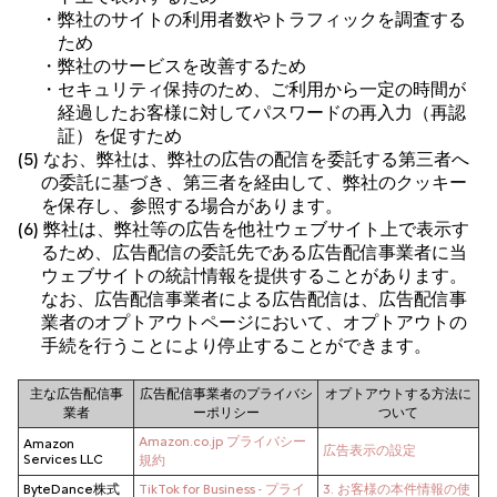
・弊社のサイトの利用者数やトラフィックを調査する
ため
・弊社のサービスを改善するため
・セキュリティ保持のため、ご利用から一定の時間が
経過したお客様に対してパスワードの再入力（再認
証）を促すため
(5) なお、弊社は、弊社の広告の配信を委託する第三者へ
の委託に基づき、第三者を経由して、弊社のクッキー
を保存し、参照する場合があります。
(6) 弊社は、弊社等の広告を他社ウェブサイト上で表示す
るため、広告配信の委託先である広告配信事業者に当
ウェブサイトの統計情報を提供することがあります。
なお、広告配信事業者による広告配信は、広告配信事
業者のオプトアウトページにおいて、オプトアウトの
手続を行うことにより停止することができます。
主な広告配信事
広告配信事業者のプライバシ
オプトアウトする方法に
業者
ーポリシー
ついて
Amazon.co.jp プライバシー
Amazon
広告表示の設定
Services LLC
規約
ByteDance株式
TikTok for Business - プライ
3. お客様の本件情報の使