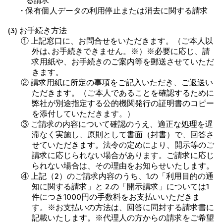
る請求
・保有個人データの利用停止または消去に関する請求
(3) お手続き方法
① 上記窓口に、お問合せをいただきます。（ご本人以
外は､お手続きできません。※）※必要に応じ、請
求用紙や、お手続きのご案内等を郵送させていただ
きます。
② 請求用紙に所定の事項をご記入いただき、ご返送い
ただきます。（ご本人であることを確認するために
弊社が別途指定する公的機関発行の証明書のコピー
を添付していただきます。）
③ ご請求の内容について確認のうえ、適正な処理を遅
滞なく実施し、原則として書面（封書）で、回答さ
せていただきます。法令の定めにより、開示等のご
請求に応じられない場合があります。ご請求に応じ
られない場合は、その理由をお知らせいたします。
④ 上記（2）のご請求内容のうち、1.の「利用目的の通
知に関する請求」と 2.の「開示請求」については1
件につき1000円の手数料をお支払いいただきま
す。※お支払いの方法は、回答に同封する請求書に
記載いたします。※代理人の方からの請求をご希望