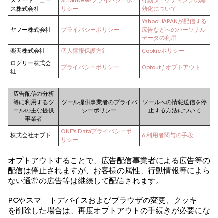
スマートニュー
SmartNewsプライバシーポ
行動ターゲティングの無
ス株式会社
リシー
効化について
Yahoo! JAPANが配信する
ヤフー株式会社
プライバシーポリシー
広告などへのパーソナル
データの利用
楽天株式会社
個人情報保護方針
Cookieポリシー
ログリー株式会
プライバシーポリシー
Optout / オプトアウト
社
広告配信の分析
等に利用するツ
ツール提供事業者のプライバ
ツールへの情報送信を停
ールの主な提供
シーポリシー
止する方法について
事業者
ONE's Dataプライバシーポ
株式会社オプト
6.利用者関与の手段
リシー
オプトアウトすることで、広告配信事業者による広告等の
配信は停止されますが、お客様の属性、行動情報等によら
ない通常の広告等は継続して配信されます。
PCやスマートデバイスおよびブラウザの変更、クッキー
を削除した場合は、再度オプトアウトの手続きが必要にな