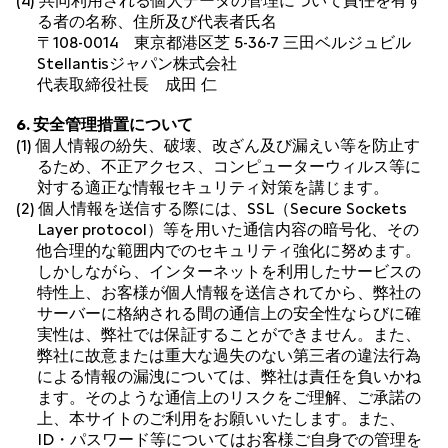
(4) 共同利用される個人データの管理について責任を有す
る者の名称、住所及び代表者氏名
〒108-0014 東京都港区芝 5-36-7 三田ベルジュビル
Stellantisジャパン株式会社
代表取締役社長 成田 仁
6. 安全管理措置について
(1) 個人情報の紛失、破壊、改ざん及び漏えい等を防止す
るため、不正アクセス、コンピューターウィルス等に
対する適正な情報セキュリティ対策を講じます。
(2) 個人情報を送信する際には、SSL（Secure Sockets
Layer protocol）等を用いた通信内容の暗号化、その
他合理的な範囲内でのセキュリティ強化に努めます。
しかしながら、インターネットを利用したサービスの
特性上、お客様が個人情報を送信されてから、弊社の
サーバーに格納される間の通信上の安全性ならびに確
実性は、弊社では保証することができません。また、
弊社に故意または重大な過失のない第三者の違法行為
による情報の漏洩については、弊社は責任を負いかね
ます。そのような通信上のリスクをご理解、ご承諾の
上、本サイトのご利用をお願いいたします。また、
ID・パスワード等についてはお客様ご自身での管理を